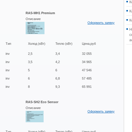
К
К
RAS-MH1 Premium
Описание
К
Оформить заявку
Н
с
а
Тип
Холод (кВт)
Тепло (кВт)
Цена,руб
inv
2,5
3,4
32 055
inv
3,5
4,2
34 965
inv
5
6
47 546
inv
6
6,8
57 485
inv
8
9,3
65 991
RAS-SH2 Eco Sensor
Описание
Оформить заявку
Тип
Холод (кВт)
Тепло (кВт)
Цена,руб