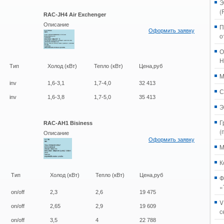
Э
(
RAC-JH4 Air Exchenger
Описание
П
Оформить заявку
о
О
H
Тип
Холод (кВт)
Тепло (кВт)
Цена,руб
M
inv
1,6-3,1
1,7-4,0
32 413
С
inv
1,6-3,8
1,7-5,0
35 413
Э
Г
RAC-AH1 Bisiness
(
Описание
Оформить заявку
M
К
Тип
Холод (кВт)
Тепло (кВт)
Цена,руб
Ф
«
on/off
2,3
2,6
19 475
V
on/off
2,65
2,9
19 609
с
on/off
3,5
4
22 788