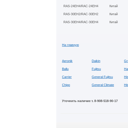
RAS-24EH4/RAC-24EH4
Китай
RAS-30EH2/RAC-30EH2
Китай
RAS-30EH4/RAC-30EH4
Китай
На главную
Aeronik
Daikin
Gr
Ballu
Fujitsu
Ha
Carrier
General Fujitsu
Hi
Chigo
General Сlimate
Hi
Уточнить наличие т. 8-908-518-90-17