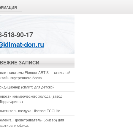
ОРМАЦИЯ
8-518-90-17
@klimat-don.ru
ВЕЖИЕ ЗАПИСИ
плит-системы Pioneer ARTIS — стильный
изайн внутреннего блока
ондиционер (сплит) для детской
овости коммерческого холода (завод
ТерраФриго»)
чиститель воздуха Hisense ECOLife
еленга. Проветриватель (бризер) для
вартиры и офиса.