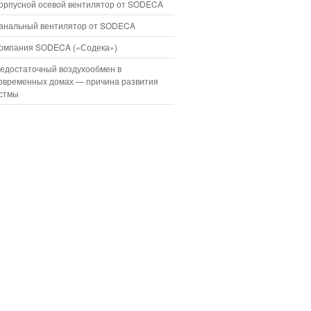
орпусной осевой вентилятор от SODECA
анальный вентилятор от SODECA
омпания SODECA («Содека»)
едостаточный воздухообмен в
овременных домах — причина развития
стмы