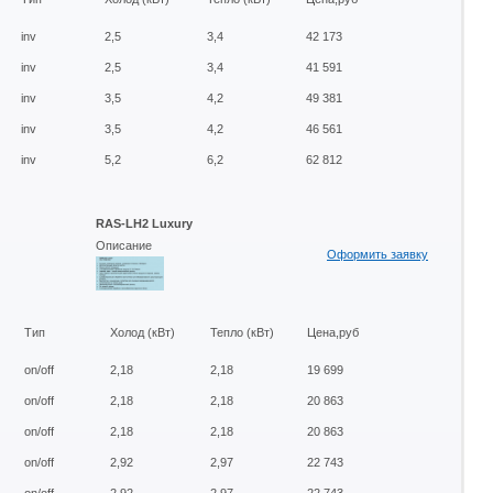
inv
2,5
3,4
42 173
inv
2,5
3,4
41 591
inv
3,5
4,2
49 381
inv
3,5
4,2
46 561
inv
5,2
6,2
62 812
RAS-LH2 Luxury
Описание
Оформить заявку
Тип
Холод (кВт)
Тепло (кВт)
Цена,руб
on/off
2,18
2,18
19 699
on/off
2,18
2,18
20 863
on/off
2,18
2,18
20 863
on/off
2,92
2,97
22 743