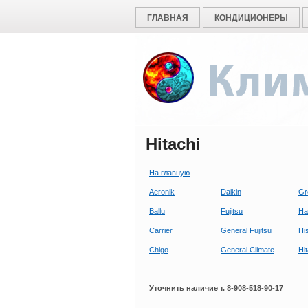
ГЛАВНАЯ
КОНДИЦИОНЕРЫ
Hitachi
На главную
Aeronik
Daikin
Gr
Ballu
Fujitsu
Ha
Carrier
General Fujitsu
Hi
Chigo
General Сlimate
Hi
Уточнить наличие т. 8-908-518-90-17