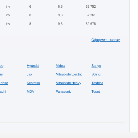
inv
6
6,8
63 752
inv
8
9,3
57 261
inv
8
9,3
62 678
Оформить заявку
ee
Hyundai
Midea
Sanyo
ier
Jax
Mitsubishi Electric
Soling
sense
Kentatsu
Mitsubishi Heavy
Toshiba
tachi
MDV
Panasonic
Tosot