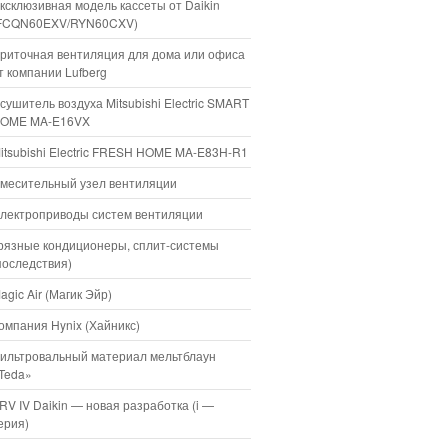
ксклюзивная модель кассеты от Daikin
FCQN60EXV/RYN60CXV)
риточная вентиляция для дома или офиса
т компании Lufberg
сушитель воздуха Mitsubishi Electric SMART
OME MA-E16VX
itsubishi Electric FRESH HOME MA-E83H-R1
месительный узел вентиляции
лектроприводы систем вентиляции
рязные кондиционеры, сплит-системы
последствия)
agic Air (Магик Эйр)
омпания Hynix (Хайникс)
ильтровальный материал мельтблаун
Teda»
RV IV Daikin — новая разработка (i —
ерия)