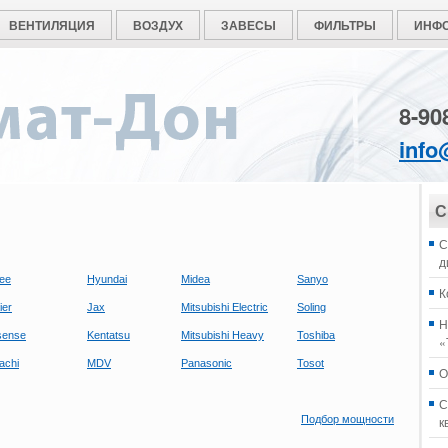
ВЕНТИЛЯЦИЯ
ВОЗДУХ
ЗАВЕСЫ
ФИЛЬТРЫ
ИНФ
8-90
info
С
С
д
ee
Hyundai
Midea
Sanyo
К
ier
Jax
Mitsubishi Electric
Soling
Н
sense
Kentatsu
Mitsubishi Heavy
Toshiba
«
tachi
MDV
Panasonic
Tosot
О
С
Подбор мощности
к