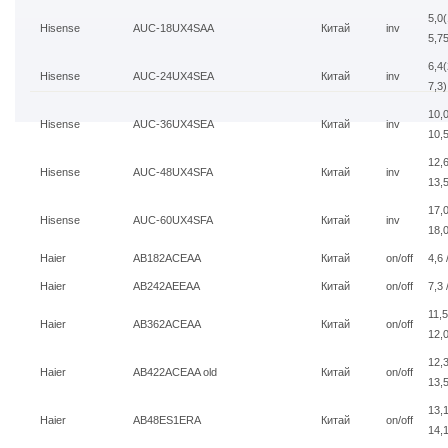
5,0(
Hisense
AUC-18UX4SAA
Китай
inv
5,75
6,4(
Hisense
AUC-24UX4SEA
Китай
inv
7,3)
10,0
Hisense
AUC-36UX4SEA
Китай
inv
10,5
12,6
Hisense
AUC-48UX4SFA
Китай
inv
13,5
17,0
Hisense
AUC-60UX4SFA
Китай
inv
18,0
Haier
AB182ACEAA
Китай
on/off
4,6 
Haier
AB242AEEAA
Китай
on/off
7,3 
11,5
Haier
AB362ACEAA
Китай
on/off
12,
12,3
Haier
AB422ACEAA old
Китай
on/off
13,
13,1
Haier
AB48ES1ERA
Китай
on/off
14,