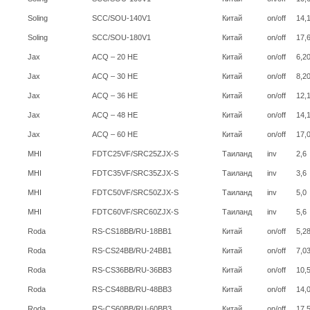
Soling
SCC/SOU-140V1
Китай
on/off
14,
Soling
SCC/SOU-180V1
Китай
on/off
17,
Jax
ACQ – 20 HE
Китай
on/off
6,2
Jax
ACQ – 30 HE
Китай
on/off
8,2
Jax
ACQ – 36 HE
Китай
on/off
12,
Jax
ACQ – 48 HE
Китай
on/off
14,
Jax
ACQ – 60 HE
Китай
on/off
17,
MHI
FDTC25VF/SRC25ZJX-S
Таиланд
inv
2,6
MHI
FDTC35VF/SRC35ZJX-S
Таиланд
inv
3,6
MHI
FDTC50VF/SRC50ZJX-S
Таиланд
inv
5,0
MHI
FDTC60VF/SRC60ZJX-S
Таиланд
inv
5,6
Roda
RS-CS18BB/RU-18BB1
Китай
on/off
5,2
Roda
RS-CS24BB/RU-24BB1
Китай
on/off
7,0
Roda
RS-CS36BB/RU-36BB3
Китай
on/off
10,
Roda
RS-CS48BB/RU-48BB3
Китай
on/off
14,
Roda
RS-CS60BB/RU-60BB3
Китай
on/off
17,