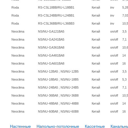
Roda
RS-CSL18BB/RU-L18BB1
Китай
inv
5,2
Roda
RS-CSL24BB/RU-L24BB1
Китай
inv
7,0
Roda
RS-CSL36BB/RU-L36BB3
Китай
inv
10,
Neoclima
NS/NU-GA121BA5
Китай
on/off
3,5
Neoclima
NS/NU-GA241BA5
Китай
on/off
7,1
Neoclima
NS/NU-GA361BA8
Китай
on/off
10,
Neoclima
NS/NU-GA481BA8
Китай
on/off
14
Neoclima
NS/NU-GA601BA8
Китай
on/off
16
Neoclima
NS/NU-12BA5 ; NS/NU-12B5
Китай
on/off
3,5
Neoclima
NS/NU-18BA5 ; NS/NU-18B5
Китай
on/off
5,3
Neoclima
NS/NU-24BA5 ; NS/NU-24B5
Китай
on/off
7,1
Neoclima
NS/NU-36BA8 ; NS/NU-36B8
Китай
on/off
10,
Neoclima
NS/NU-48BA8 ; NS/NU-48B8
Китай
on/off
14
Neoclima
NS/NU-60BA8 ; NS/NU-60B8
Китай
on/off
16
Настенные
Напольно-потолочные
Кассетные
Канальн