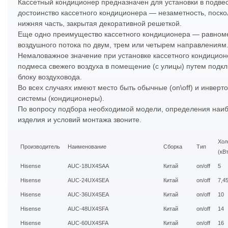
Кассетный кондиционер предназначен для установки в подве
достоинство кассетного кондиционера — незаметность, поскол
нижняя часть, закрытая декоративной решеткой.
Еще одно преимущество кассетного кондиционера — равном
воздушного потока по двум, трем или четырем направлениям
Немаловажное значение при установке кассетного кондицион
подмеса свежего воздуха в помещение (с улицы) путем подк
блоку воздуховода.
Во всех случаях имеют место быть обычные (on\off) и инверт
системы (кондиционеры).
По вопросу подбора необходимой модели, определения наи
изделия и условий монтажа звоните.
Хол
Производитель
Наименование
Сборка
Тип
(кВт
Hisense
AUC-18UX4SAA
Китай
on/off
5
Hisense
AUC-24UX4SEA
Китай
on/off
7,4
Hisense
AUC-36UX4SEA
Китай
on/off
10
Hisense
AUC-48UX4SFA
Китай
on/off
14
Hisense
AUC-60UX4SFA
Китай
on/off
16