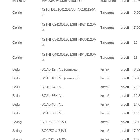
McQuay
M5CK050ER/M5LC50DR-F
Малайзия
on/off
12,
42TLH0181001201/38HN0181120A
Carrier
Таиланд
on/off
5,5
*
42TNH0241001201/38HN0241120A
Carrier
Таиланд
on/off
7,6
**
42TNH0361001201/38HN0361120A
Carrier
Таиланд
on/off
10
**
42TNH0481001901/38HN0481190A
Carrier
Таиланд
on/off
13
**
Ballu
BCAL-12H N1 (compact)
Китай
on/off
3,5
Ballu
BCAL-18H N1 (compact)
Китай
on/off
5,2
Ballu
BCAL-24H N1
Китай
on/off
7,0
Ballu
BCAL-36H N1
Китай
on/off
10,
Ballu
BCAL-48H N1
Китай
on/off
14,
Ballu
BCAL-60H N1
Китай
on/off
16,
Soling
SCC/SOU-52V1
Китай
on/off
5,3
Soling
SCC/SOU-71V1
Китай
on/off
7,0
Soling
SCC/SOU-100V1
Китай
on/off
10,